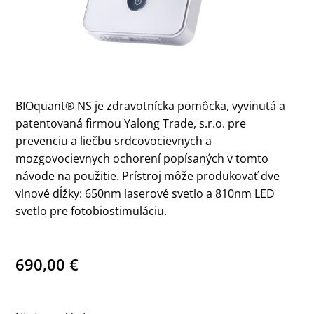
BIOquant® NS je zdravotnícka pomôcka, vyvinutá a
pa
tentovaná firmou Yalong Trade, s.r.o. pre
prevenciu a
liečbu srdcovocievnych a
mozgovocievnych ochorení
popísaných v tomto
návode na použitie.
Prístroj môže produkovať dve
vlnové dĺžky: 650nm lase
rové svetlo a 810nm LED
svetlo pre fotobiostimuláciu
.
690,00
€