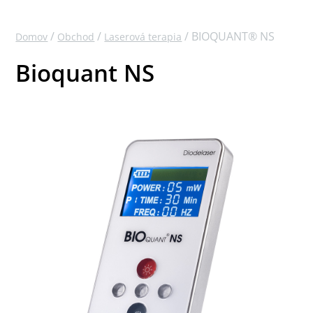
/
/
/ BIOQUANT® NS
Domov
Obchod
Laserová terapia
Bioquant NS