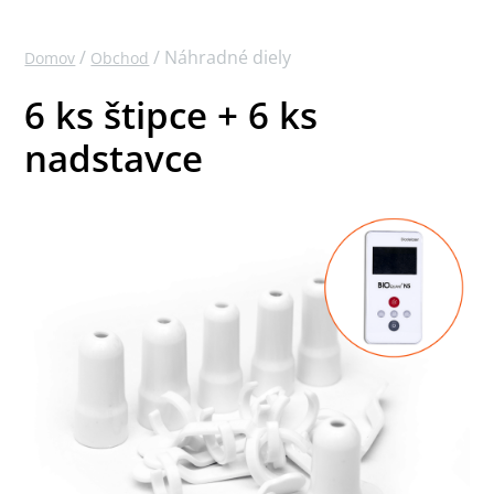
/
/ Náhradné diely
Domov
Obchod
6 ks štipce + 6 ks
nadstavce