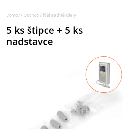
/
/ Náhradné diely
Domov
Obchod
5 ks štipce + 5 ks
nadstavce