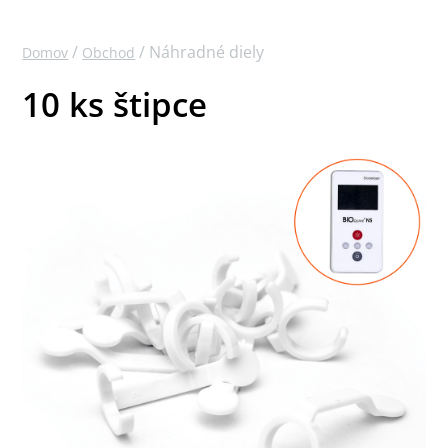
/
/ Náhradné diely
Domov
Obchod
10 ks štipce